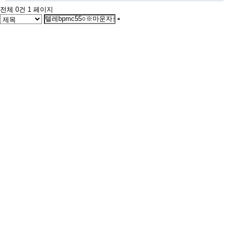
전체 0건
1 페이지
서울특별시 금천구 가산동 371-28
우림라이온스밸리 b동 지하1층 125호
연락처 1588-9133 / 모바일 010-5574-9133
월~토 10:00 ~ 19:00
일요일 13:00 ~ 17:00
예약제 운영
서울 금천구 벚꽃로 298