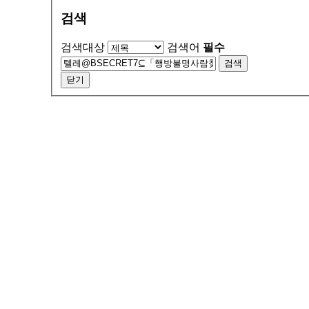
검색
검색대상
검색어
필수
검색
닫기
서울특별시 금천구 가산동 371-28
우림라이온스밸리 b동 지하1층 125호
연락처 1588-9133 / 모바일 010-5574-9133
월~토 10:00 ~ 19:00
일요일 13:00 ~ 17:00