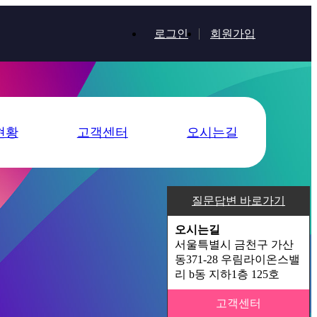
로그인
회원가입
현황
고객센터
오시는길
질문답변 바로가기
오시는길
서울특별시 금천구 가산
동371-28 우림라이온스밸
리 b동 지하1층 125호
고객센터