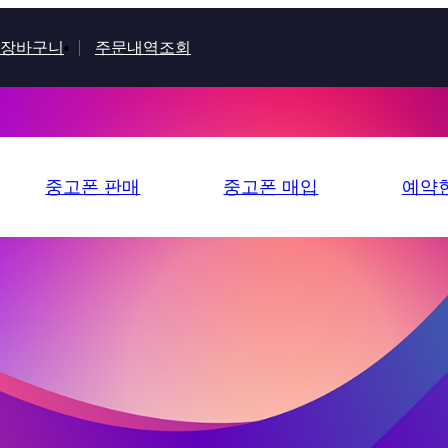
장바구니
주문내역조회
중고폰 판매
중고폰 매입
예약