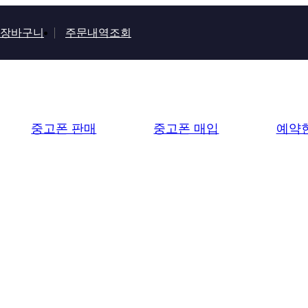
장바구니
주문내역조회
중고폰 판매
중고폰 매입
예약