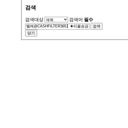
검색
검색대상
검색어
필수
검색
닫기
서울특별시 금천구 가산동 371-28
우림라이온스밸리 b동 지하1층 125호
연락처 1588-9133 / 모바일 010-5574-9133
월~토 10:00 ~ 19:00
일요일 13:00 ~ 17:00