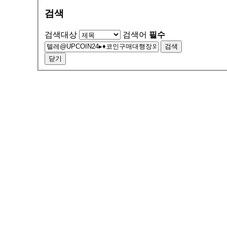
검색
검색대상
검색어
필수
검색
닫기
서울특별시 금천구 가산동 371-28
우림라이온스밸리 b동 지하1층 125호
연락처 1588-9133 / 모바일 010-5574-9133
월~토 10:00 ~ 19:00
일요일 13:00 ~ 17:00
예약제 운영