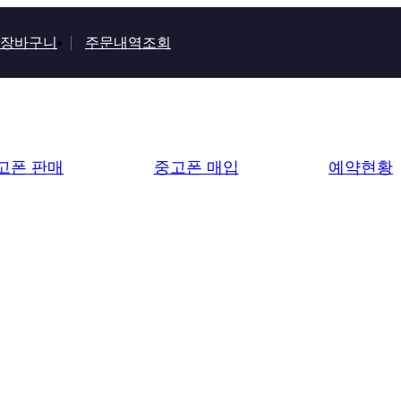
장바구니
주문내역조회
고폰 판매
중고폰 매입
예약현황