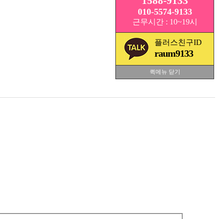
1588-9133
010-5574-9133
근무시간 : 10~19시
플러스친구ID
raum9133
퀵메뉴 닫기