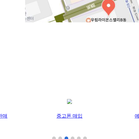
판매
중고폰 매입