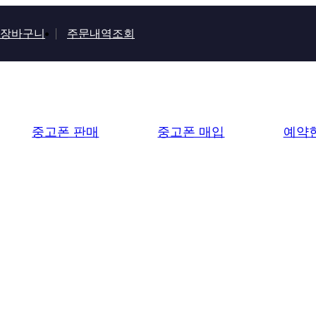
장바구니
주문내역조회
중고폰 판매
중고폰 매입
예약