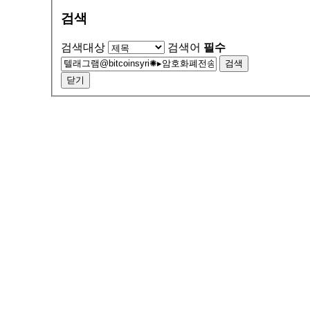
검색
검색대상
검색어
필수
검색
닫기
서울특별시 금천구 가산동 371-28
우림라이온스밸리 b동 지하1층 125호
연락처 1588-9133 / 모바일 010-5574-9133
월~토 10:00 ~ 19:00
일요일 13:00 ~ 17:00