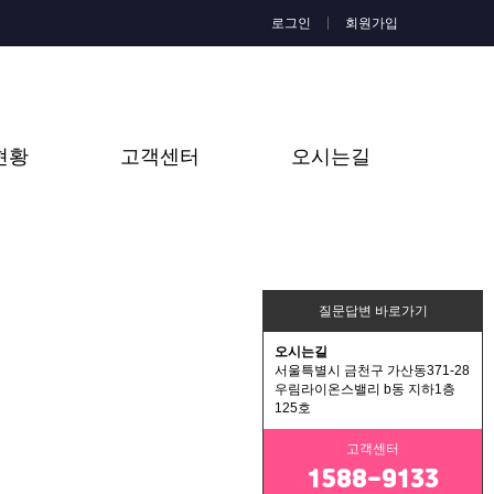
로그인
회원가입
현황
고객센터
오시는길
질문답변 바로가기
오시는길
서울특별시 금천구 가산동371-28
우림라이온스밸리 b동 지하1층
125호
고객센터
1588-9133