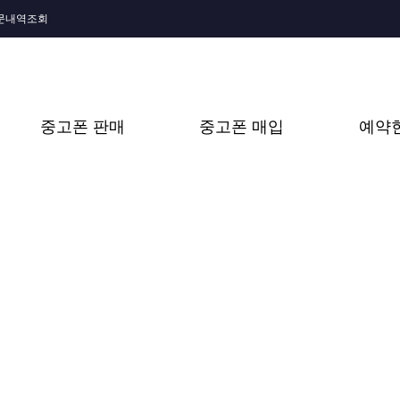
문내역조회
중고폰 판매
중고폰 매입
예약