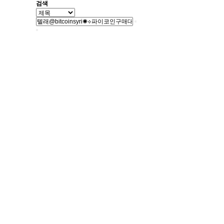
검색
서울특별시 금천구 가산동 371-28
우림라이온스밸리 b동 지하1층 125호
연락처 1588-9133 / 모바일 010-5574-9133
월~토 10:00 ~ 19:00
일요일 13:00 ~ 17:00
예약제 운영