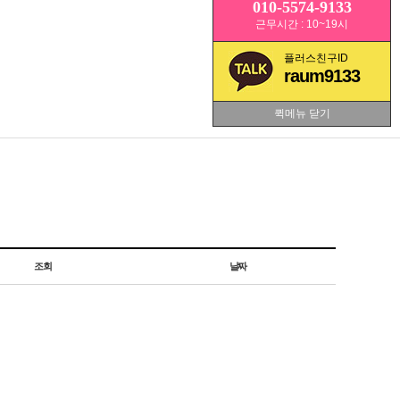
010-5574-9133
근무시간 : 10~19시
플러스친구ID
raum9133
퀵메뉴 닫기
조회
날짜