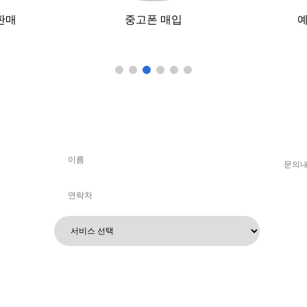
판매
중고폰 매입