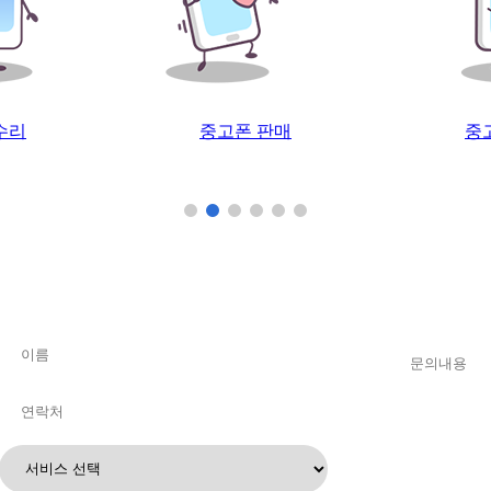
판매
중고폰 매입