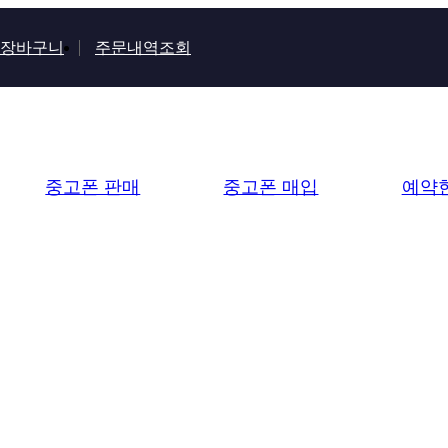
장바구니
주문내역조회
중고폰 판매
중고폰 매입
예약