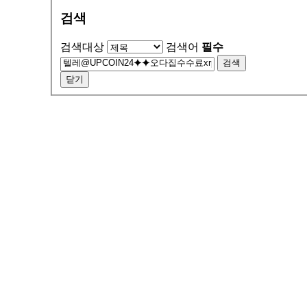
검색
검색대상
검색어
필수
검색
닫기
서울특별시 금천구 가산동 371-28
우림라이온스밸리 b동 지하1층 125호
연락처 1588-9133 / 모바일 010-5574-9133
월~토 10:00 ~ 19:00
일요일 13:00 ~ 17:00