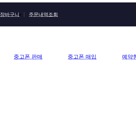
장바구니
주문내역조회
중고폰 판매
중고폰 매입
예약