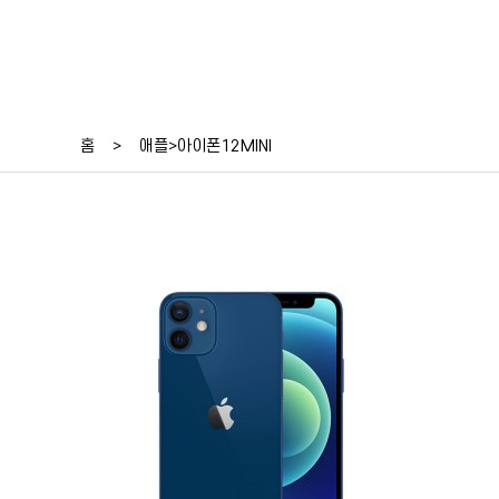
홈
>
애플>아이폰12MINI