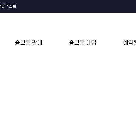
문내역조회
중고폰 판매
중고폰 매입
예약