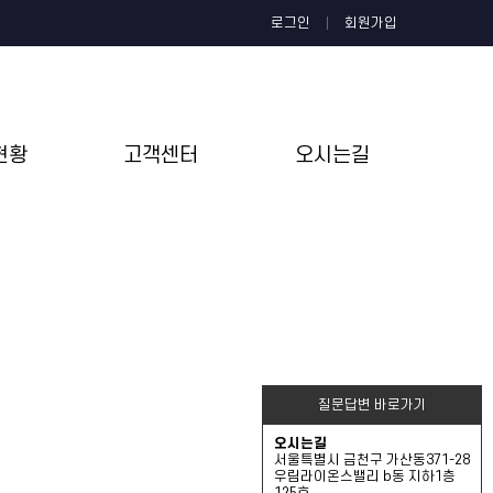
로그인
회원가입
현황
고객센터
오시는길
질문답변 바로가기
오시는길
서울특별시 금천구 가산동371-28
우림라이온스밸리 b동 지하1층
125호