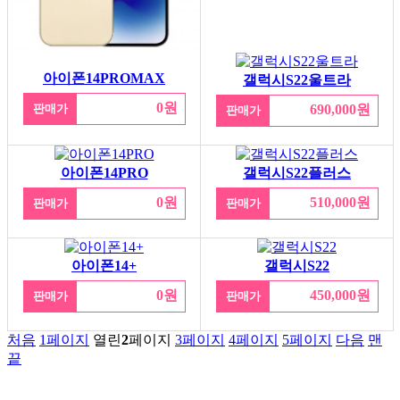
아이폰14PROMAX
갤럭시S22울트라
0원
판매가
690,000원
판매가
아이폰14PRO
갤럭시S22플러스
0원
510,000원
판매가
판매가
아이폰14+
갤럭시S22
0원
450,000원
판매가
판매가
처음
1
페이지
열린
2
페이지
3
페이지
4
페이지
5
페이지
다음
맨
끝