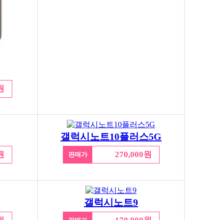
원
갤럭시노트10플러스5G
원
270,000원
판매가
갤럭시노트9