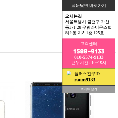
질문답변 바로가기
오시는길
서울특별시 금천구 가산
동371-28 우림라이온스밸
리 b동 지하1층 125호
고객센터
1588-9133
010-5574-9133
근무시간 : 10~19시
플러스친구ID
raum9133
퀵메뉴 닫기