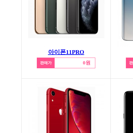
아이폰11PRO
0원
판매가
판