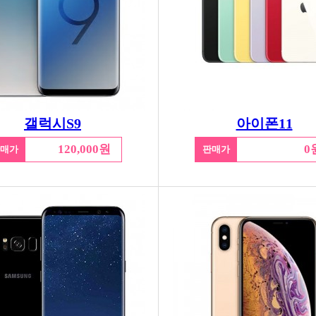
갤럭시S9
아이폰11
120,000원
0
매가
판매가