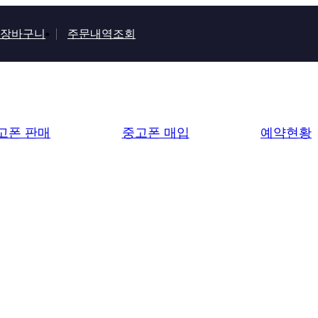
장바구니
주문내역조회
고폰 판매
중고폰 매입
예약현황