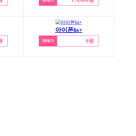
원
170,000원
판매가
아이폰6s+
원
0원
판매가