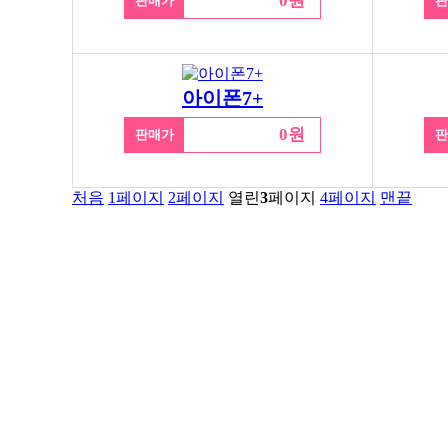
0원
판매가
판
아이폰7+
0원
판매가
판
처음
1
페이지
2
페이지
열린
3
페이지
4
페이지
맨끝
서울특별시 금천구 가산동 371-28
우림라이온스밸리 b동 지하1층 125호
연락처 1588-9133 / 모바일 010-5574-9133