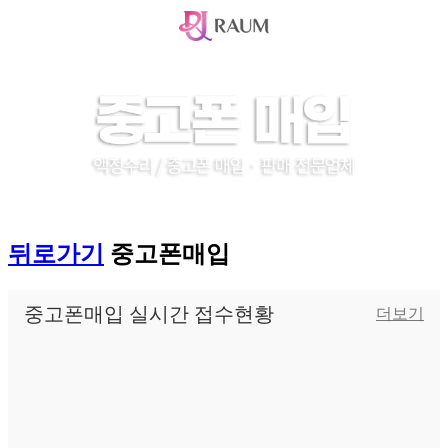
뒤로가기
중고폰매입
중고폰매입 실시간 접수현황
더보기