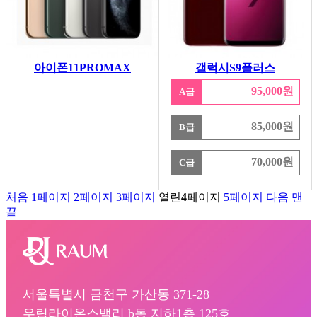
아이폰11PROMAX
갤럭시S9플러스
95,000원
A급
85,000원
B급
70,000원
C급
처음
1
페이지
2
페이지
3
페이지
열린
4
페이지
5
페이지
다음
맨
끝
서울특별시 금천구 가산동 371-28
우림라이온스밸리 b동 지하1층 125호