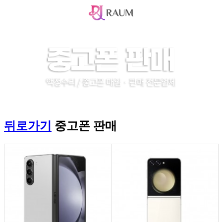
뒤로가기
중고폰 판매