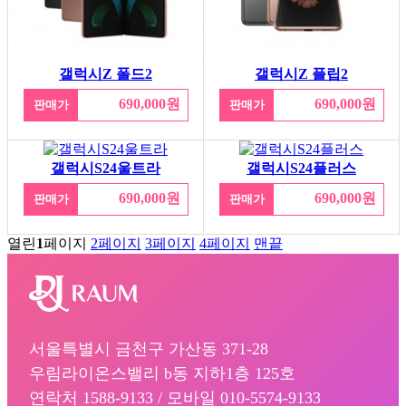
갤럭시Z 폴드2
갤럭시Z 플립2
690,000원
690,000원
판매가
판매가
갤럭시S24울트라
갤럭시S24플러스
690,000원
690,000원
판매가
판매가
열린
1
페이지
2
페이지
3
페이지
4
페이지
맨끝
서울특별시 금천구 가산동 371-28
우림라이온스밸리 b동 지하1층 125호
연락처 1588-9133 / 모바일 010-5574-9133