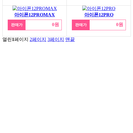
아이폰12PROMAX
아이폰12PRO
0원
0원
판매가
판매가
열린
1
페이지
2
페이지
3
페이지
맨끝
서울특별시 금천구 가산동 371-28
우림라이온스밸리 b동 지하1층 125호
연락처 1588-9133 / 모바일 010-5574-9133
월~토 10:00 ~ 19:00
일요일 13:00 ~ 17:00
예약제 운영