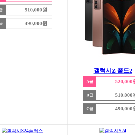
510,000원
급
490,000원
급
갤럭시Z 폴드2
520,000
A급
510,000
B급
490,000
C급