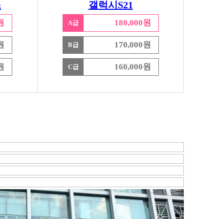
스
갤럭시S21
원
180,000원
A급
원
170,000원
B급
원
160,000원
C급