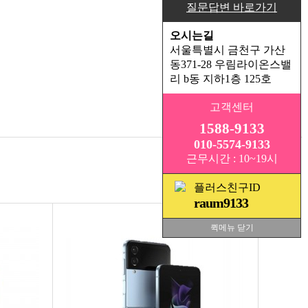
질문답변 바로가기
오시는길
서울특별시 금천구 가산
동371-28 우림라이온스밸
리 b동 지하1층 125호
고객센터
1588-9133
010-5574-9133
근무시간 : 10~19시
플러스친구ID
raum9133
퀵메뉴 닫기