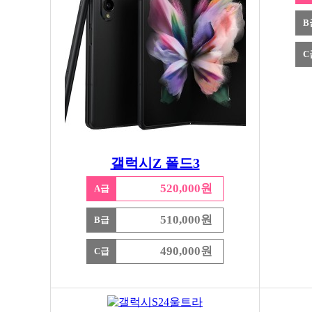
B
C
갤럭시Z 폴드3
520,000원
A급
510,000원
B급
490,000원
C급