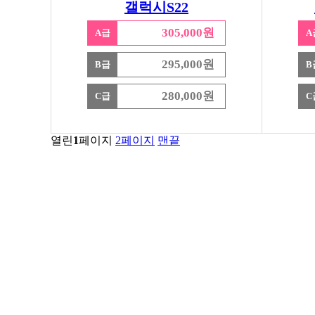
갤럭시S22
305,000원
A급
A
295,000원
B급
B
280,000원
C급
C
열린
1
페이지
2
페이지
맨끝
서울특별시 금천구 가산동 371-28
우림라이온스밸리 b동 지하1층 125호
연락처 1588-9133 / 모바일 010-5574-9133