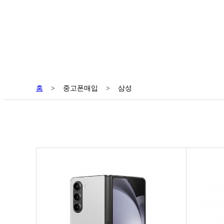
홈
>
중고폰매입
>
삼성