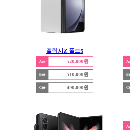
갤럭시Z 폴드5
520,000원
A급
A
510,000원
B급
B
490,000원
C급
C
A