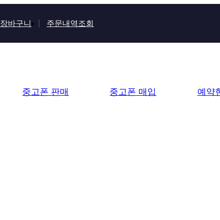
장바구니
주문내역조회
중고폰 판매
중고폰 매입
예약