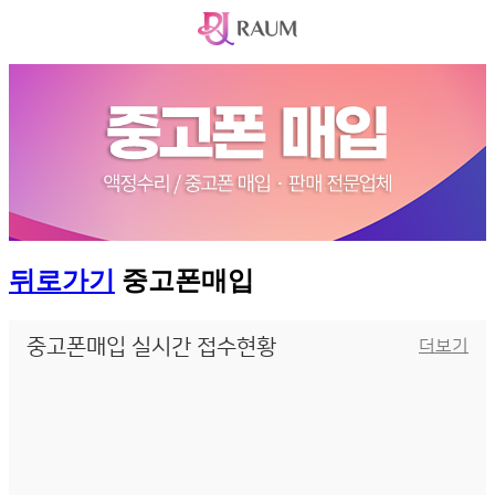
뒤로가기
중고폰매입
중고폰매입 실시간 접수현황
더보기