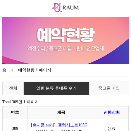
홈
>
예약현황 1 페이지
전체
열린 분류
휴대폰 수리
중고폰 매입
Total 309건
1 페이지
번호
제목
진행상황
[휴대폰 수리] 갤럭시노트105G
309
완료