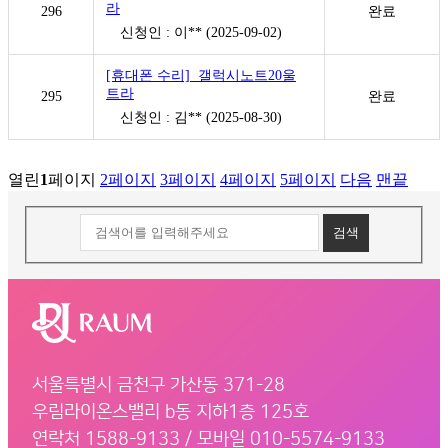
라
296
완료
신청인 : 이** (2025-09-02)
[휴대폰 수리] 갤럭시노트20울
트라
295
완료
신청인 : 김** (2025-08-30)
열린
1
페이지
2
페이지
3
페이지
4
페이지
5
페이지
다음
맨끝
검색
서울특별시 금천구 가산동 371-28
우림라이온스밸리 b동 지하1층 125호
연락처 1588-9133 / 모바일 010-5574-9133