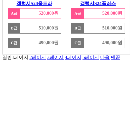
갤럭시S24울트라
갤럭시S24플러스
520,000원
520,000원
A급
A급
510,000원
510,000원
B급
B급
490,000원
490,000원
C급
C급
열린
1
페이지
2
페이지
3
페이지
4
페이지
5
페이지
다음
맨끝
서울특별시 금천구 가산동 371-28
우림라이온스밸리 b동 지하1층 125호
연락처 1588-9133 / 모바일 010-5574-9133
월~토 10:00 ~ 19:00
일요일 13:00 ~ 17:00