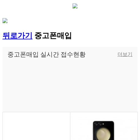
뒤로가기
중고폰매입
중고폰매입 실시간 접수현황
더보기