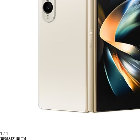
1
/
1
갤럭시Z 폴드4