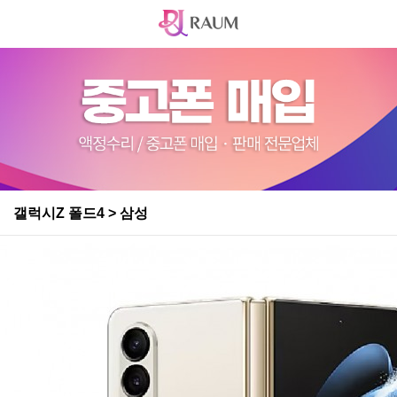
갤럭시Z 폴드4 > 삼성