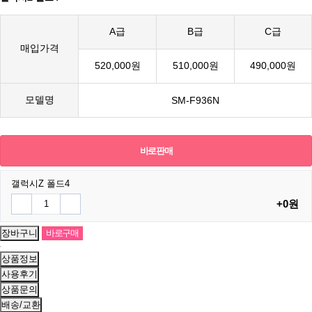
A급
B급
C급
매입가격
520,000원
510,000원
490,000원
모델명
SM-F936N
바로판매
갤럭시Z 폴드4
+0원
상품정보
사용후기
상품문의
배송/교환