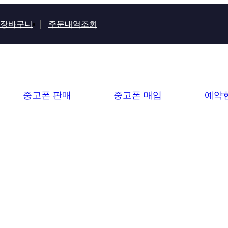
장바구니
주문내역조회
중고폰 판매
중고폰 매입
예약