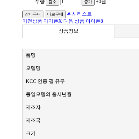
수량
+0원
감소
증가
위시리스트
장바구니
바로구매
이전상품
아이폰X
다음 상품
아이폰8
상품정보
품명
모델명
KCC 인증 필 유무
동일모델의 출시년월
제조자
제조국
크기