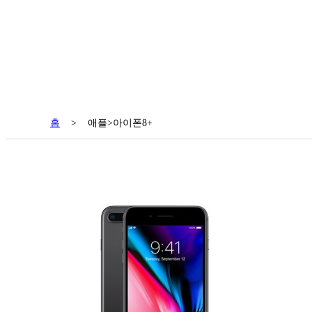
홈
>
애플>아이폰8+