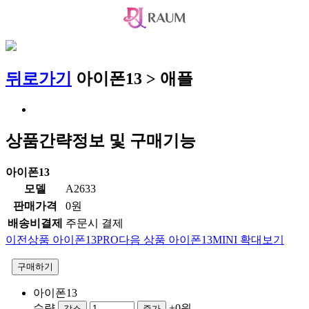
뒤로가기
아이폰13 > 애플
상품간략정보 및 구매기능
아이폰13
모델
A2633
판매가격
0원
배송비결제
주문시 결제
이전상품
아이폰13PRO
다음 상품
아이폰13MINI
확대보기
구매하기
아이폰13
수량
+0원
감소
증가