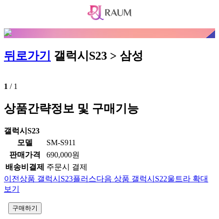
뒤로가기
갤럭시S23 > 삼성
1
/
1
상품간략정보 및 구매기능
갤럭시S23
모델
SM-S911
판매가격
690,000원
배송비결제
주문시 결제
이전상품
갤럭시S23플러스
다음 상품
갤럭시S22울트라
확대
보기
구매하기