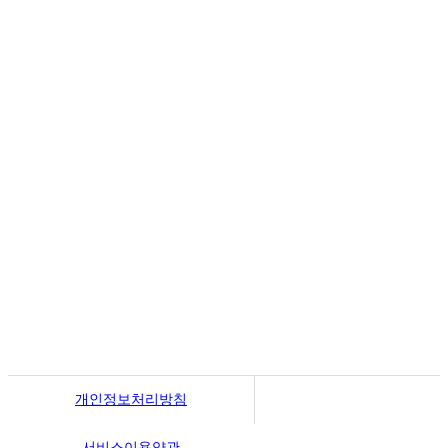
월~토 10:00 ~ 19:00
일요일 13:00 ~ 17:00
예약제 운영
서울 금천구 벚꽃로 298
100m
개인정보처리방침
서비스이용약관