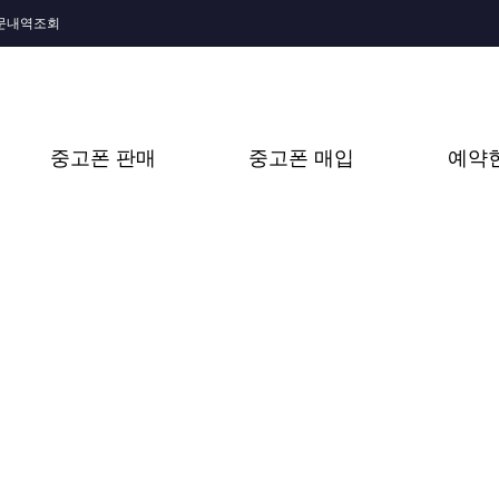
문내역조회
중고폰 판매
중고폰 매입
예약