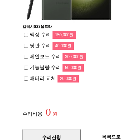
갤럭시S23울트라
액정 수리
150,000원
뒷판 수리
40,000원
메인보드 수리
300,000원
기능불량 수리
50,000원
배터리 교체
20,000원
0
수리비용
원
목록으로
수리신청