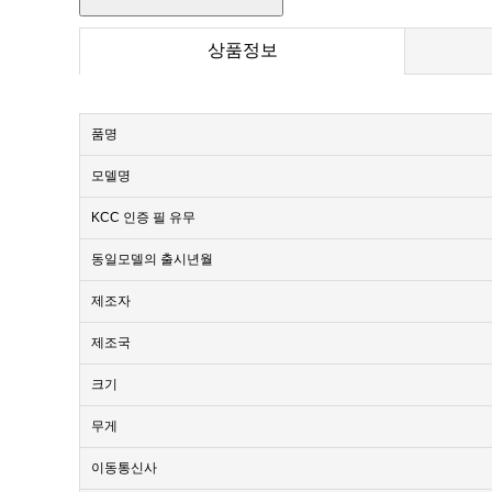
상품정보
품명
모델명
KCC 인증 필 유무
동일모델의 출시년월
제조자
제조국
크기
무게
이동통신사