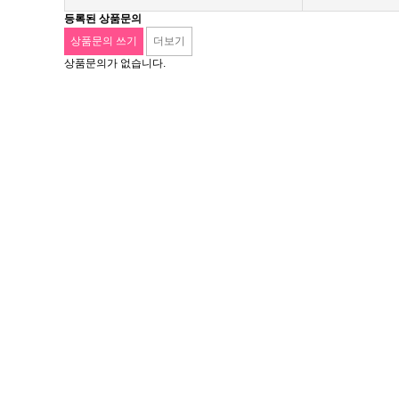
등록된 상품문의
상품문의 쓰기
더보기
상품문의가 없습니다.
서울특별시 금천구 가산동 371-28
우림라이온스밸리 b동 지하1층 125호
연락처 1588-9133 / 모바일 010-5574-9133
월~토 10:00 ~ 19:00
일요일 13:00 ~ 17:00
예약제 운영