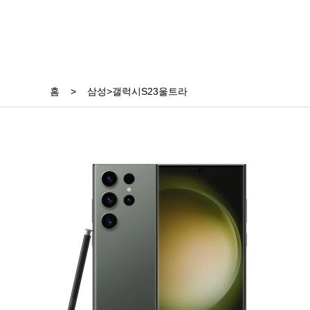
홈
>
삼성>갤럭시S23울트라