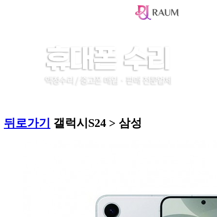
뒤로가기
갤럭시S24 > 삼성