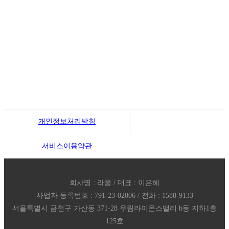
우림라이온스밸리 b동 지하1층 125호
연락처 1588-9133 / 모바일 010-5574-9133
월~토 10:00 ~ 19:00
일요일 13:00 ~ 17:00
예약제 운영
개인정보처리방침
서비스이용약관
회사명 : 라움 / 대표 : 이은혜
사업자 등록번호 : 791-23-02006 / 전화 : 1588-9133
서울특별시 금천구 가산동 371-28 우림라이온스밸리 b동 지하1층
125호