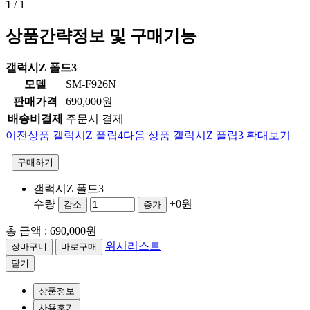
1
/
1
상품간략정보 및 구매기능
갤럭시Z 폴드3
모델
SM-F926N
판매가격
690,000원
배송비결제
주문시 결제
이전상품
갤럭시Z 플립4
다음 상품
갤럭시Z 플립3
확대보기
구매하기
갤럭시Z 폴드3
수량
+0원
감소
증가
총 금액 :
690,000원
위시리스트
닫기
상품정보
사용후기