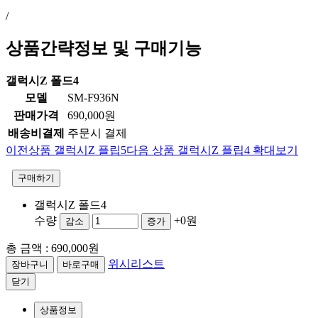
/
상품간략정보 및 구매기능
갤럭시Z 폴드4
모델
SM-F936N
판매가격
690,000원
배송비결제
주문시 결제
이전상품
갤럭시Z 플립5
다음 상품
갤럭시Z 플립4
확대보기
구매하기
갤럭시Z 폴드4
수량
+0원
감소
증가
총 금액 :
690,000원
위시리스트
닫기
상품정보